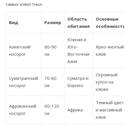
самых известных:
Область
Основные
Вид
Размер
обитания
особенности
Южная и
Азиатский
60-90
Юго-
Ярко-желтый
носорог
см
Восточная
клюв
Азия
Огромный
Суматранский
70-80
Суматра и
купол на
носорог
см
Борнео
клюве
Темный цвет
Африканский
60-120
Африка
и массивный
носорог
см
клюв