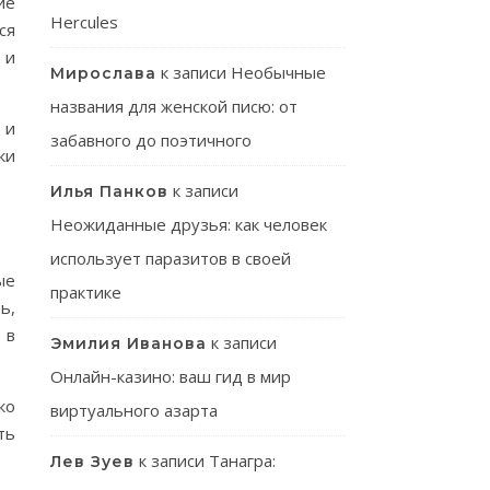
ие
Hercules
ся
 и
к записи
Необычные
Мирослава
названия для женской писю: от
 и
забавного до поэтичного
ки
к записи
Илья Панков
Неожиданные друзья: как человек
использует паразитов в своей
ые
практике
ь,
 в
к записи
Эмилия Иванова
Онлайн-казино: ваш гид в мир
ко
виртуального азарта
ть
к записи
Танагра:
Лев Зуев