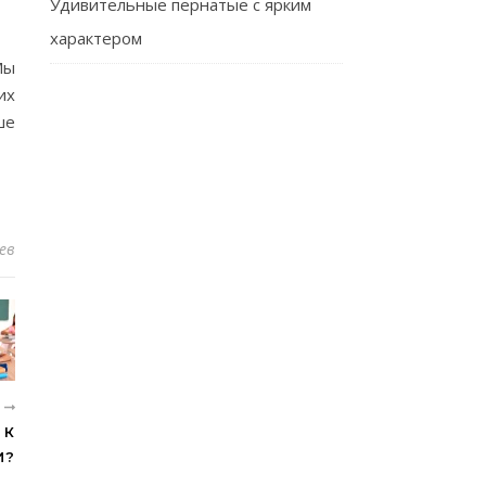
Удивительные пернатые с ярким
характером
Мы
их
ше
ев
Е
 К
И?