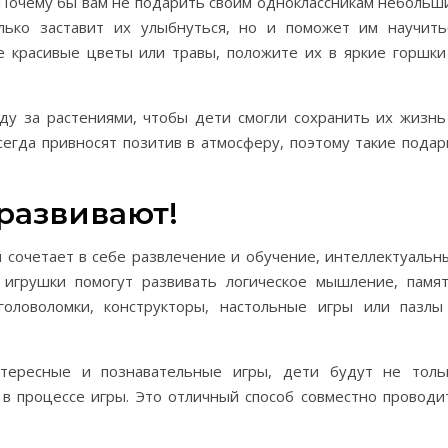
. Почему бы вам не подарить своим одноклассникам небольш
лько заставит их улыбнуться, но и поможет им научить
е красивые цветы или травы, положите их в яркие горшки
у за растениями, чтобы дети смогли сохранить их жизнь
сегда привносят позитив в атмосферу, поэтому такие подар
развивают!
й сочетает в себе развлечение и обучение, интеллектуальн
 игрушки помогут развивать логическое мышление, памят
оловоломки, конструкторы, настольные игры или пазлы
нтересные и познавательные игры, дети будут не толь
 в процессе игры. Это отличный способ совместно проводи