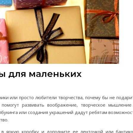
ы для маленьких
ники или просто любители творчества, почему бы не подари
 помогут развивать воображение, творческое мышление
апбукинга или создания украшений дадут ребятам возможнос
тво.
в яркую коробку и дополните ее ленточкой или бантико