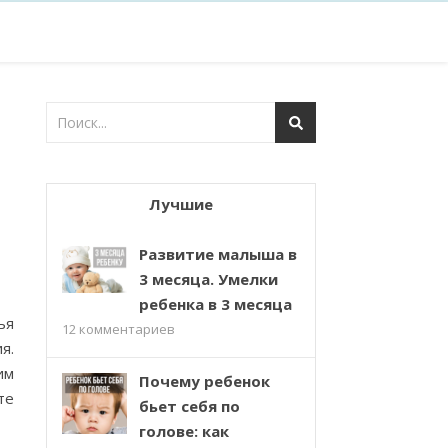
Лучшие
Развитие малыша в
3 месяца. Умелки
ребенка в 3 месяца
ья
12
комментариев
я.
им
Почему ребенок
те
бьет себя по
голове: как