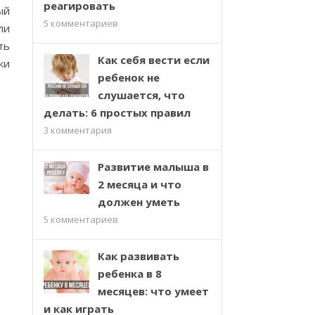
реагировать
ый
5
комментариев
ли
ть
Как себя вести если
ки
ребенок не
слушается, что
делать: 6 простых правил
3
комментария
Развитие малыша в
2 месяца и что
должен уметь
5
комментариев
Как развивать
ребенка в 8
месяцев: что умеет
и как играть