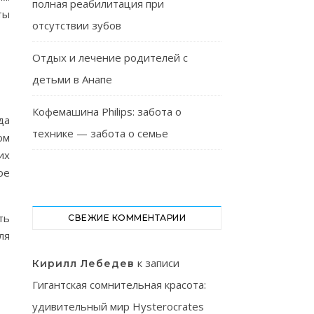
полная реабилитация при
ты
отсутствии зубов
Отдых и лечение родителей с
детьми в Анапе
Кофемашина Philips: забота о
да
технике — забота о семье
ом
их
ое
ть
СВЕЖИЕ КОММЕНТАРИИ
ля
к записи
Кирилл Лебедев
Гигантская сомнительная красота:
удивительный мир Hysterocrates