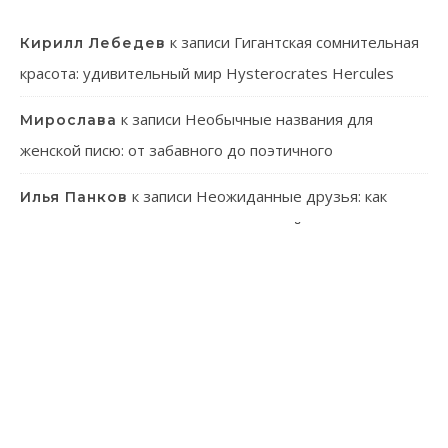
к записи
Гигантская сомнительная
Кирилл Лебедев
красота: удивительный мир Hysterocrates Hercules
к записи
Необычные названия для
Мирослава
женской писю: от забавного до поэтичного
к записи
Неожиданные друзья: как
Илья Панков
человек использует паразитов в своей практике
к записи
Онлайн-казино: ваш гид в
Эмилия Иванова
мир виртуального азарта
к записи
Танагра: Удивительные пернатые с
Лев Зуев
ярким характером