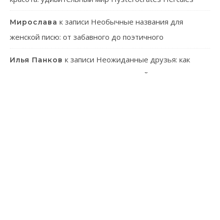
к записи
Необычные названия для
Мирослава
женской писю: от забавного до поэтичного
к записи
Неожиданные друзья: как
Илья Панков
человек использует паразитов в своей практике
к записи
Онлайн-казино: ваш гид в
Эмилия Иванова
мир виртуального азарта
к записи
Танагра: Удивительные пернатые с
Лев Зуев
ярким характером