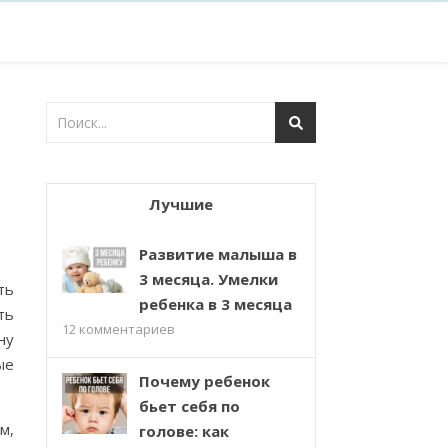
Лучшие
Развитие малыша в
3 месяца. Умелки
ть
ребенка в 3 месяца
ть
12
комментариев
ну
ые
Почему ребенок
бьет себя по
м,
голове: как