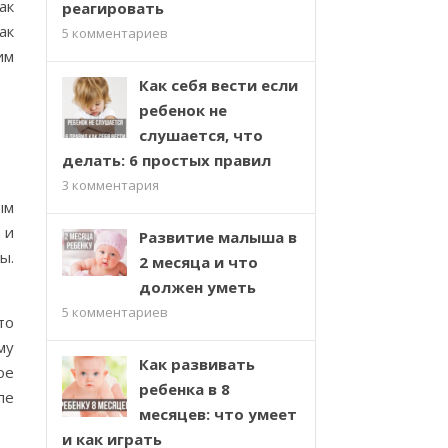
ак
реагировать
ак
5
комментариев
им
Как себя вести если
ребенок не
слушается, что
делать: 6 простых правил
3
комментария
ым
 и
Развитие малыша в
ы.
2 месяца и что
должен уметь
5
комментариев
то
му
Как развивать
ое
ребенка в 8
пе
месяцев: что умеет
и как играть