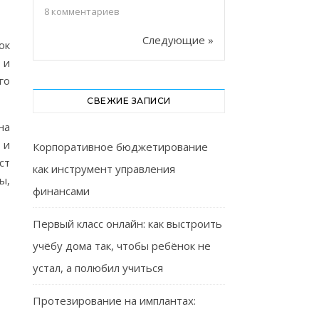
8
комментариев
Следующие »
ок
 и
го
СВЕЖИЕ ЗАПИСИ
на
 и
Корпоративное бюджетирование
ст
как инструмент управления
ы,
финансами
Первый класс онлайн: как выстроить
учёбу дома так, чтобы ребёнок не
устал, а полюбил учиться
Протезирование на имплантах: