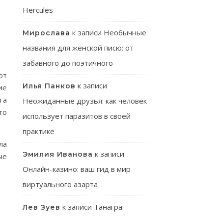
Hercules
к записи
Необычные
Мирослава
названия для женской писю: от
забавного до поэтичного
ют
к записи
Илья Панков
ие
га
Неожиданные друзья: как человек
то
использует паразитов в своей
практике
ла
к записи
Эмилия Иванова
ые
Онлайн-казино: ваш гид в мир
виртуального азарта
к записи
Танагра:
Лев Зуев