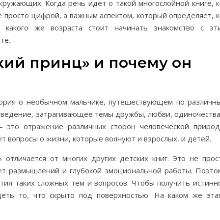
кружающих. Когда речь идет о такой многослойной книге, к
е просто цифрой, а важным аспектом, который определяет, к
с какого же возраста стоит начинать знакомство с эт
те.
кий принц» и почему он
тория о необычном мальчике, путешествующем по различн
изведение, затрагивающее темы дружбы, любви, одиночества
 это отражение различных сторон человеческой природ
ет вопросы о жизни, которые волнуют и взрослых, и детей.
 отличается от многих других детских книг. Это не прос
ует размышлений и глубокой эмоциональной работы. Поэто
ятия таких сложных тем и вопросов. Чтобы получить истинн
деть то, что скрыто под поверхностью. На каком же эта