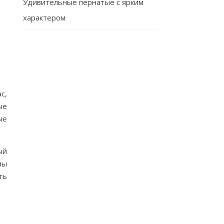
Удивительные пернатые с ярким
характером
з
с,
ые
ые
ый
мы
ть