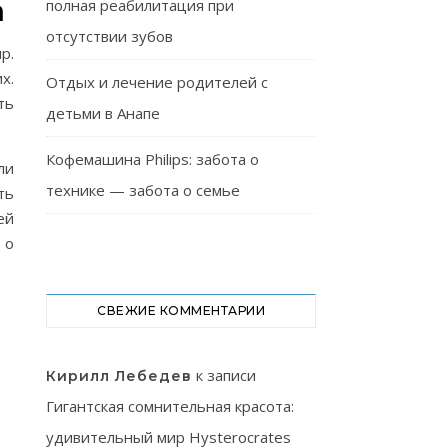
а
полная реабилитация при
отсутствии зубов
р.
х.
Отдых и лечение родителей с
ть
детьми в Анапе
Кофемашина Philips: забота о
ли
технике — забота о семье
ть
ей
 о
СВЕЖИЕ КОММЕНТАРИИ
к записи
Кирилл Лебедев
Гигантская сомнительная красота:
удивительный мир Hysterocrates