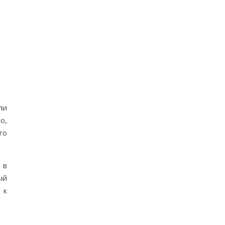
ь
ли
о,
го
 в
ый
 к