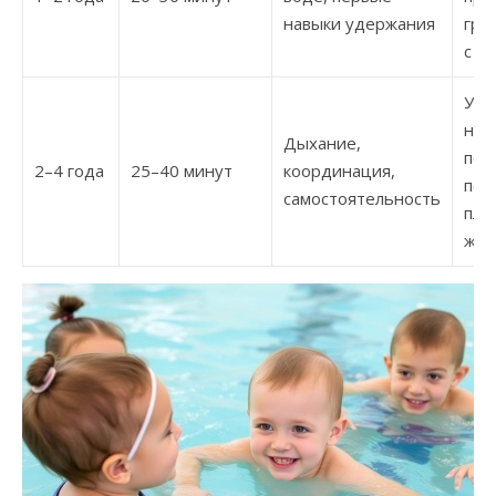
навыки удержания
гре
с м
Уде
на 
Дыхание,
под
2–4 года
25–40 минут
координация,
поп
самостоятельность
пла
жив