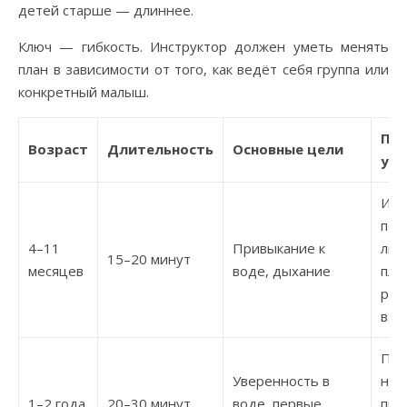
детей старше — длиннее.
Ключ — гибкость. Инструктор должен уметь менять
план в зависимости от того, как ведёт себя группа или
конкретный малыш.
Пр
Возраст
Длительность
Основные цели
уп
Игр
пог
4–11
Привыкание к
лиц
15–20 минут
месяцев
воде, дыхание
пла
рук
взр
Пер
Уверенность в
на 
1–2 года
20–30 минут
воде, первые
про