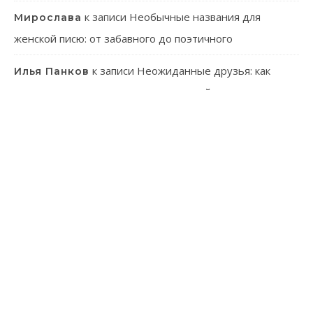
к записи
Необычные названия для
Мирослава
женской писю: от забавного до поэтичного
к записи
Неожиданные друзья: как
Илья Панков
человек использует паразитов в своей практике
к записи
Онлайн-казино: ваш гид в
Эмилия Иванова
мир виртуального азарта
к записи
Танагра: Удивительные пернатые с
Лев Зуев
ярким характером