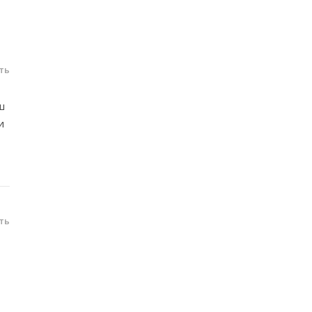
ть
ш
и
ть