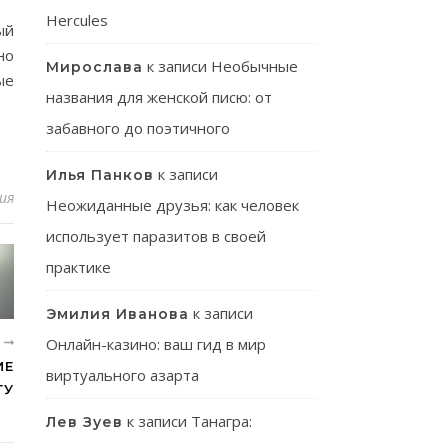
Hercules
ый
но
к записи
Необычные
Мирослава
ые
названия для женской писю: от
забавного до поэтичного
к записи
Илья Панков
ия
Неожиданные друзья: как человек
использует паразитов в своей
практике
к записи
Эмилия Иванова
Онлайн-казино: ваш гид в мир
Е
ИЕ
виртуального азарта
ТУ
к записи
Танагра:
Лев Зуев