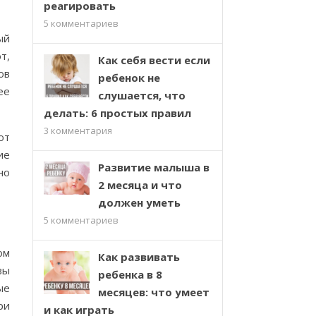
реагировать
5
комментариев
ый
т,
Как себя вести если
ов
ребенок не
ее
слушается, что
делать: 6 простых правил
3
комментария
ют
ие
Развитие малыша в
но
2 месяца и что
должен уметь
5
комментариев
ом
Как развивать
вы
ребенка в 8
ые
месяцев: что умеет
ри
и как играть