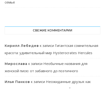
семье
СВЕЖИЕ КОММЕНТАРИИ
к записи
Гигантская сомнительная
Кирилл Лебедев
красота: удивительный мир Hysterocrates Hercules
к записи
Необычные названия для
Мирослава
женской писю: от забавного до поэтичного
к записи
Неожиданные друзья: как
Илья Панков
человек использует паразитов в своей практике
к записи
Онлайн-казино: ваш гид в
Эмилия Иванова