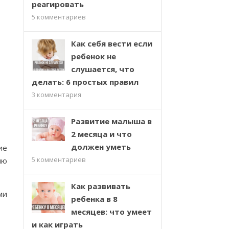
реагировать
5
комментариев
Как себя вести если
ребенок не
слушается, что
делать: 6 простых правил
3
комментария
Развитие малыша в
2 месяца и что
должен уметь
ие
5
комментариев
ию
Как развивать
ми
ребенка в 8
месяцев: что умеет
и как играть