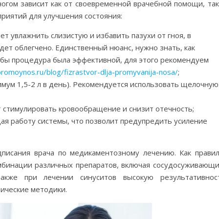
огом зависит как от своевременной врачебной помощи, так
риятий для улучшения состояния:
ет увлажнить слизистую и избавить пазухи от гноя, в
дет облегчено. Единственный нюанс, нужно знать, как
обы процедура была эффективной, для этого рекомендуем
promoynos.ru/blog/fizrastvor-dlja-promyvanija-nosa/
;
мум 1,5-2 л в день). Рекомендуется использовать щелочную
т стимулировать кровообращение и снизит отечность;
ая работу системы, что позволит предупредить усиление
дписания врача по медикаментозному лечению. Как правил
мбинации различных препаратов, включая сосудосуживающи
Также при лечении синуситов высокую результативнос
ические методики.