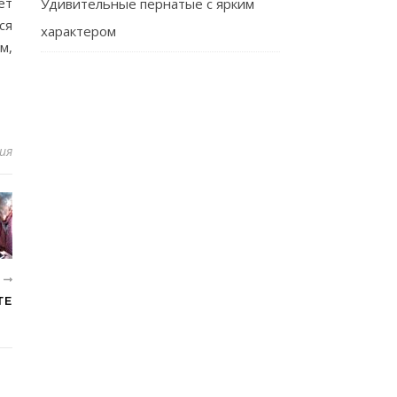
ет
Удивительные пернатые с ярким
ся
характером
м,
ия
Е
ТЕ