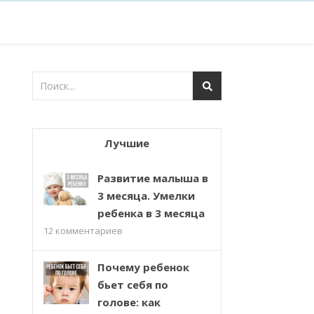
Лучшие
Развитие малыша в
3 месяца. Умелки
ребенка в 3 месяца
12
комментариев
Почему ребенок
бьет себя по
голове: как