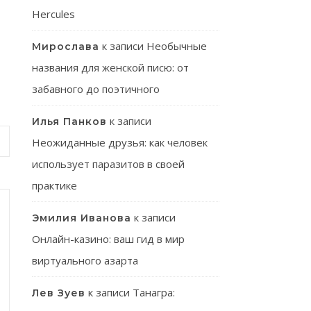
Hercules
к записи
Необычные
Мирослава
названия для женской писю: от
забавного до поэтичного
к записи
Илья Панков
Неожиданные друзья: как человек
использует паразитов в своей
практике
к записи
Эмилия Иванова
Онлайн-казино: ваш гид в мир
виртуального азарта
к записи
Танагра:
Лев Зуев