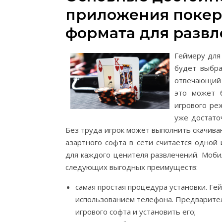
приложения покер
формата для разв
Геймеру для 
будет выбра
отвечающий 
это может б
игрового ре
уже достато
Без труда игрок может выполнить скачива
азартного софта в сети считается одно
для каждого ценителя развлечений. Моби
следующих выгодных преимуществ:
самая простая процедура установки. Ге
использованием телефона. Предварител
игрового софта и установить его;