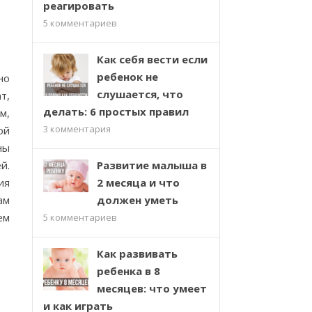
реагировать
5
комментариев
Как себя вести если
ребенок не
но
слушается, что
т,
делать: 6 простых правил
м,
3
комментария
ой
ны
й.
Развитие малыша в
ия
2 месяца и что
ам
должен уметь
ем
5
комментариев
Как развивать
ребенка в 8
месяцев: что умеет
и как играть