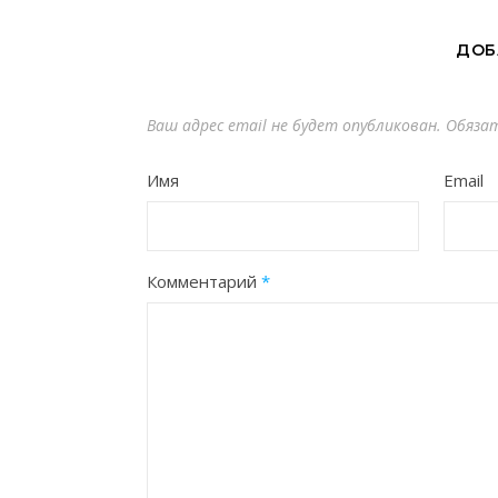
ДОБ
Ваш адрес email не будет опубликован.
Обяза
Имя
Email
Комментарий
*