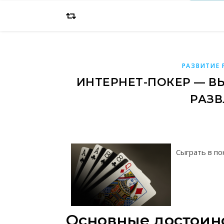
РАЗВИТИЕ 
ИНТЕРНЕТ-ПОКЕР — В
РАЗВ
Сыграть в по
Основные достоин