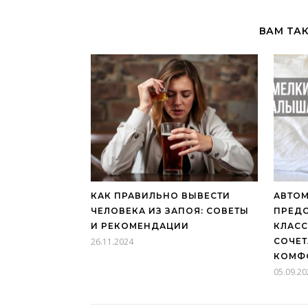
ВАМ ТА
КАК ПРАВИЛЬНО ВЫВЕСТИ
АВТО
ЧЕЛОВЕКА ИЗ ЗАПОЯ: СОВЕТЫ
ПРЕДС
И РЕКОМЕНДАЦИИ
КЛАСС
26.11.2024
СОЧЕТ
КОМФ
05.09.20