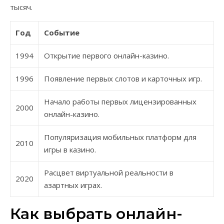
тысяч.
Год
Событие
1994
Открытие первого онлайн-казино.
1996
Появление первых слотов и карточных игр.
Начало работы первых лицензированных
2000
онлайн-казино.
Популяризация мобильных платформ для
2010
игры в казино.
Расцвет виртуальной реальности в
2020
азартных играх.
Как выбрать онлайн-