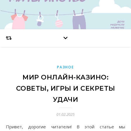
РАЗНОЕ
МИР ОНЛАЙН-КАЗИНО:
СОВЕТЫ, ИГРЫ И СЕКРЕТЫ
УДАЧИ
01.02.2025
Привет, дорогие читатели! В этой статье мы