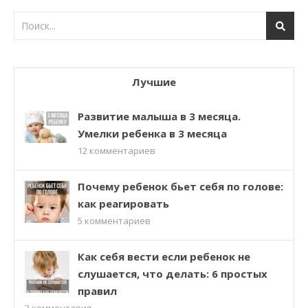
Лучшие
Развитие малыша в 3 месяца.
Умелки ребенка в 3 месяца
12
комментариев
Почему ребенок бьет себя по голове:
как реагировать
5
комментариев
Как себя вести если ребенок не
слушается, что делать: 6 простых
правил