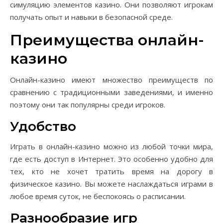
симуляцию элементов казино. Они позволяют игрокам
получать опыт и навыки в безопасной среде.
Преимущества онлайн-
казино
Онлайн-казино имеют множество преимуществ по
сравнению с традиционными заведениями, и именно
поэтому они так популярны среди игроков.
Удобство
Играть в онлайн-казино можно из любой точки мира,
где есть доступ в Интернет. Это особенно удобно для
тех, кто не хочет тратить время на дорогу в
физическое казино. Вы можете наслаждаться играми в
любое время суток, не беспокоясь о расписании.
Разнообразие игр