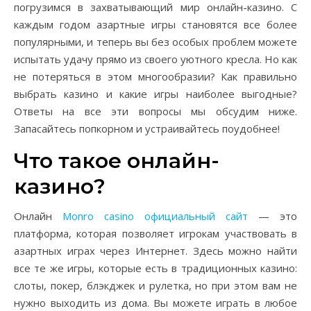
погрузимся в захватывающий мир онлайн-казино. С
каждым годом азартные игры становятся все более
популярными, и теперь вы без особых проблем можете
испытать удачу прямо из своего уютного кресла. Но как
не потеряться в этом многообразии? Как правильно
выбрать казино и какие игры наиболее выгодные?
Ответы на все эти вопросы мы обсудим ниже.
Запасайтесь попкорном и устраивайтесь поудобнее!
Что такое онлайн-
казино?
Онлайн
Monro casino официальный сайт
— это
платформа, которая позволяет игрокам участвовать в
азартных играх через Интернет. Здесь можно найти
все те же игры, которые есть в традиционных казино:
слоты, покер, блэкджек и рулетка, но при этом вам не
нужно выходить из дома. Вы можете играть в любое