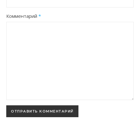
Комментарий
*