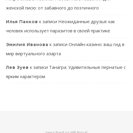
женской писю: от забавного до поэтичного
к записи
Неожиданные друзья: как
Илья Панков
человек использует паразитов в своей практике
к записи
Онлайн-казино: ваш гид в
Эмилия Иванова
мир виртуального азарта
к записи
Танагра: Удивительные пернатые с
Лев Зуев
ярким характером
тема Bard от
WP Royal
.