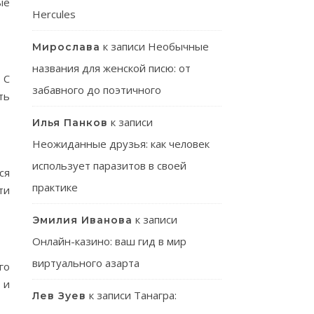
ые
Hercules
к записи
Необычные
Мирослава
названия для женской писю: от
 С
забавного до поэтичного
ть
к записи
Илья Панков
Неожиданные друзья: как человек
использует паразитов в своей
ся
практике
ти
к записи
Эмилия Иванова
Онлайн-казино: ваш гид в мир
виртуального азарта
го
 и
к записи
Танагра:
Лев Зуев