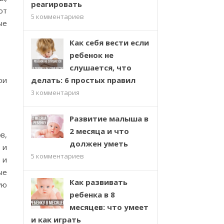
реагировать
ют
5
комментариев
ые
Как себя вести если
ребенок не
слушается, что
ои
делать: 6 простых правил
3
комментария
Развитие малыша в
2 месяца и что
в,
должен уметь
 и
5
комментариев
 и
ые
Как развивать
ую
ребенка в 8
месяцев: что умеет
и как играть