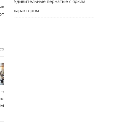
Удивительные пернатые с ярким
ых
характером
ют
ев
Е
СК
ОМ