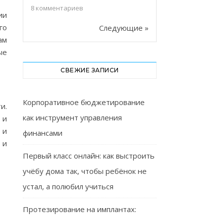
8
комментариев
ии
го
Следующие »
ам
ые
СВЕЖИЕ ЗАПИСИ
Корпоративное бюджетирование
и.
как инструмент управления
 и
 и
финансами
 и
Первый класс онлайн: как выстроить
учёбу дома так, чтобы ребёнок не
устал, а полюбил учиться
Протезирование на имплантах: