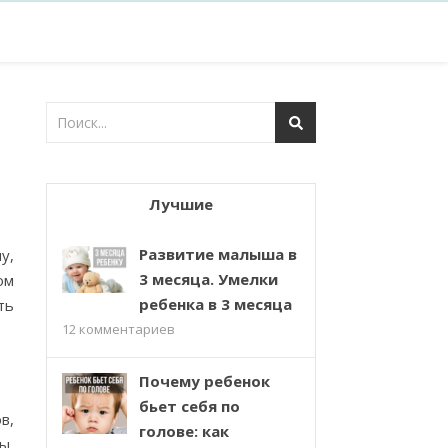
Лучшие
Развитие малыша в
у,
3 месяца. Умелки
ом
ребенка в 3 месяца
ть
12
комментариев
Почему ребенок
бьет себя по
в,
голове: как
ы,