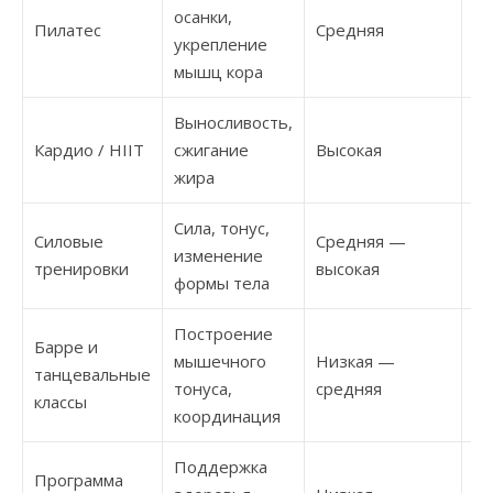
осанки,
Пилатес
Средняя
45
укрепление
мышц кора
Выносливость,
Кардио / HIIT
сжигание
Высокая
30
жира
Сила, тонус,
Силовые
Средняя —
изменение
45
тренировки
высокая
формы тела
Построение
Барре и
мышечного
Низкая —
танцевальные
45
тонуса,
средняя
классы
координация
Поддержка
Программа