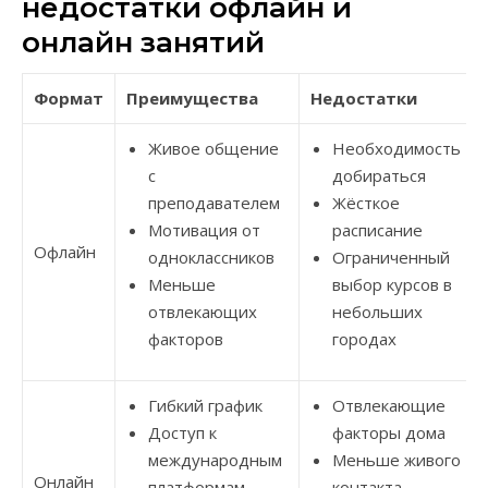
недостатки офлайн и
онлайн занятий
Формат
Преимущества
Недостатки
Живое общение
Необходимость
с
добираться
преподавателем
Жёсткое
Мотивация от
расписание
Офлайн
одноклассников
Ограниченный
Меньше
выбор курсов в
отвлекающих
небольших
факторов
городах
Гибкий график
Отвлекающие
Доступ к
факторы дома
международным
Меньше живого
Онлайн
платформам
контакта