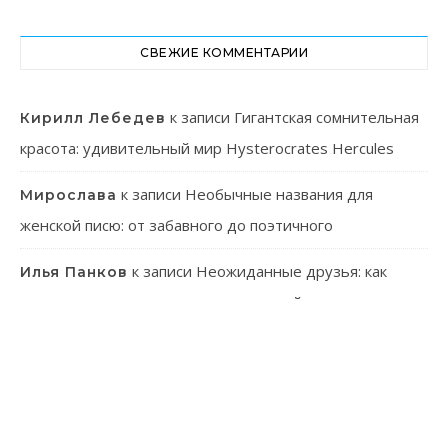
СВЕЖИЕ КОММЕНТАРИИ
к записи
Гигантская сомнительная
Кирилл Лебедев
красота: удивительный мир Hysterocrates Hercules
к записи
Необычные названия для
Мирослава
женской писю: от забавного до поэтичного
к записи
Неожиданные друзья: как
Илья Панков
человек использует паразитов в своей практике
к записи
Онлайн-казино: ваш гид в
Эмилия Иванова
мир виртуального азарта
к записи
Танагра: Удивительные пернатые с
Лев Зуев