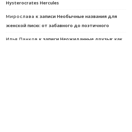
Hysterocrates Hercules
к записи
Необычные названия для
Мирослава
женской писю: от забавного до поэтичного
к записи
Неожиданные друзья: как
Илья Панков
человек использует паразитов в своей практике
к записи
Онлайн-казино: ваш
Эмилия Иванова
гид в мир виртуального азарта
к записи
Танагра: Удивительные
Лев Зуев
пернатые с ярким характером