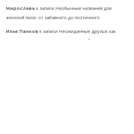
к записи
Необычные названия для
Мирослава
женской писю: от забавного до поэтичного
к записи
Неожиданные друзья: как
Илья Панков
человек использует паразитов в своей практике
к записи
Онлайн-казино: ваш гид в
Эмилия Иванова
мир виртуального азарта
к записи
Танагра: Удивительные пернатые с
Лев Зуев
ярким характером