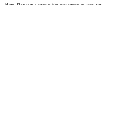
к записи
Неожиданные друзья: как
Илья Панков
человек использует паразитов в своей практике
к записи
Онлайн-казино: ваш гид в
Эмилия Иванова
мир виртуального азарта
к записи
Танагра: Удивительные пернатые с
Лев Зуев
ярким характером
тема Bard от
WP Royal
.