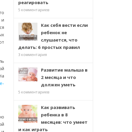
реагировать
5
комментариев
го
 и
Как себя вести если
ся
ребенок не
ых
слушается, что
ют
делать: 6 простых правил
3
комментария
ль
ой
Развитие малыша в
На
2 месяца и что
ie-
должен уметь
5
комментариев
Как развивать
ребенка в 8
но
месяцев: что умеет
ой
и как играть
 и