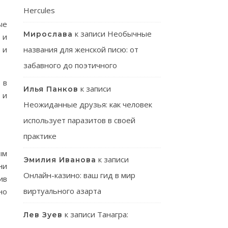
Hercules
ые
к записи
Необычные
Мирослава
 и
названия для женской писю: от
 и
забавного до поэтичного
 в
к записи
Илья Панков
 и
Неожиданные друзья: как человек
использует паразитов в своей
практике
ым
к записи
Эмилия Иванова
ни
Онлайн-казино: ваш гид в мир
ив
виртуального азарта
но
к записи
Танагра:
Лев Зуев