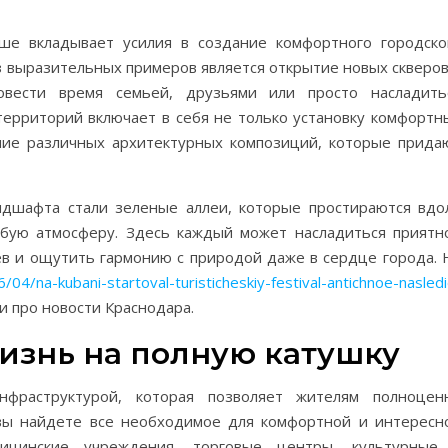
ше вкладывает усилия в создание комфортного городско
з выразительных примеров является открытие новых скверов
овести время семьей, друзьями или просто насладить
ерриторий включает в себя не только установку комфортн
ние различных архитектурных композиций, которые прида
ндшафта стали зеленые аллеи, которые простираются вдо
обую атмосферу. Здесь каждый может насладиться приятн
в и ощутить гармонию с природой даже в сердце города. 
/04/na-kubani-startoval-turisticheskiy-festival-antichnoe-nasled
 про новости Краснодара.
изнь на полную катушку
нфраструктурой, которая позволяет жителям полноцен
 вы найдете все необходимое для комфортной и интересн
цинские учреждения, торговые центры, культурные