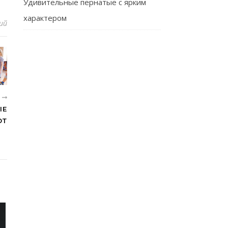
Удивительные пернатые с ярким
характером
ий
Е
ЫЕ
ЮТ