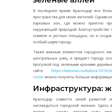
В последнее время Краснодар все боль
пространства для своих жителей. Одним и
парковых зон, где можно приятно пр
окружающей природой. Благоустройство т
скамеек и уютных площадок, но и созда
особый шарм городу.
Также важным элементом городского ла
центральных улиц и придает городу ос
прогулкой под зелеными кронами деревье
сайте
https://kubnews.ru/kultura/2018/06
rossii/
можно получить больше информации
Инфраструктура: ж
Краснодар славится своей развитой и
наслаждаться городской жизнью. Здесь
жизни — школы, детские сады, меди