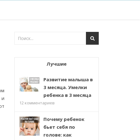
Лучшие
Развитие малыша в
3 месяца. Умелки
ом
ребенка в 3 месяца
 и
12
комментариев
ют
Почему ребенок
бьет себя по
голове: как