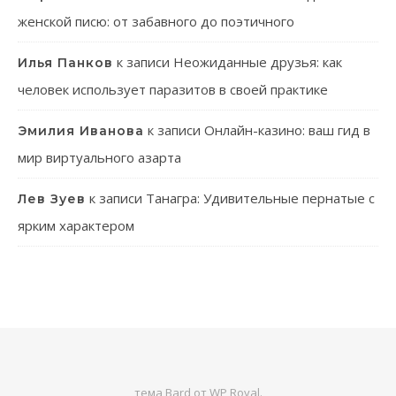
женской писю: от забавного до поэтичного
к записи
Неожиданные друзья: как
Илья Панков
человек использует паразитов в своей практике
к записи
Онлайн-казино: ваш гид в
Эмилия Иванова
мир виртуального азарта
к записи
Танагра: Удивительные пернатые с
Лев Зуев
ярким характером
тема Bard от
WP Royal
.