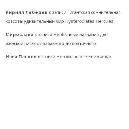
к записи
Гигантская сомнительная
Кирилл Лебедев
красота: удивительный мир Hysterocrates Hercules
к записи
Необычные названия для
Мирослава
женской писю: от забавного до поэтичного
к записи
Неожиданные друзья: как
Илья Панков
человек использует паразитов в своей практике
к записи
Онлайн-казино: ваш гид в
Эмилия Иванова
мир виртуального азарта
к записи
Танагра: Удивительные пернатые с
Лев Зуев
ярким характером