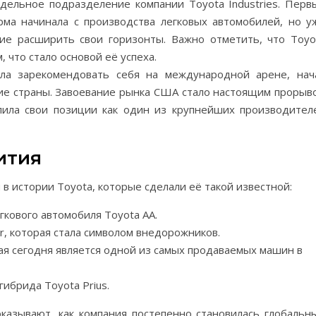
тдельное подразделение компании Toyota Industries. Перв
ма начинала с производства легковых автомобилей, но у
ие расширить свои горизонты. Важно отметить, что Toyo
, что стало основой её успеха.
ла зарекомендовать себя на международной арене, нач
ие страны. Завоевание рынка США стало настоящим прорыв
епила свои позиции как один из крупнейших производител
ития
 истории Toyota, которые сделали её такой известной:
гкового автомобиля Toyota AA.
er, которая стала символом внедорожников.
рая сегодня является одной из самых продаваемых машин в
гибрида Toyota Prius.
казывают, как компания постепенно становилась глобальн