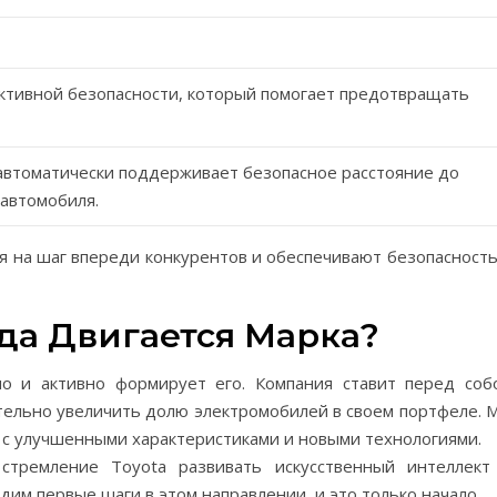
активной безопасности, который помогает предотвращать
 автоматически поддерживает безопасное расстояние до
автомобиля.
я на шаг впереди конкурентов и обеспечивают безопасность
уда Двигается Марка?
но и активно формирует его. Компания ставит перед соб
тельно увеличить долю электромобилей в своем портфеле. 
с улучшенными характеристиками и новыми технологиями.
стремление Toyota развивать искусственный интеллект
им первые шаги в этом направлении, и это только начало.