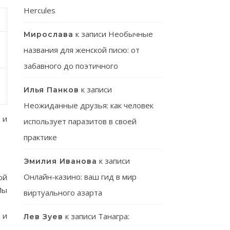
Hercules
к записи
Необычные
Мирослава
названия для женской писю: от
забавного до поэтичного
к записи
Илья Панков
Неожиданные друзья: как человек
 и
использует паразитов в своей
практике
к записи
Эмилия Иванова
Онлайн-казино: ваш гид в мир
ой
Мы
виртуального азарта
 и
к записи
Танагра:
Лев Зуев