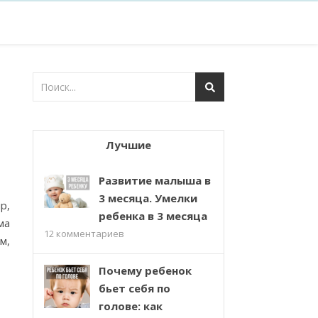
Лучшие
Развитие малыша в
3 месяца. Умелки
р,
ребенка в 3 месяца
ма
12
комментариев
м,
Почему ребенок
бьет себя по
голове: как