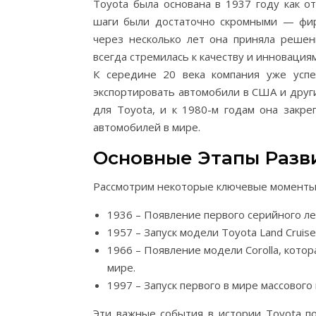
Toyota была основана в 1937 году как о
шаги были достаточно скромными — фир
через несколько лет она приняла решен
всегда стремилась к качеству и инновациям
К середине 20 века компания уже успе
экспортировать автомобили в США и друг
для Toyota, и к 1980-м годам она закр
автомобилей в мире.
Основные Этапы Разв
Рассмотрим некоторые ключевые моменты в
1936 – Появление первого серийного ле
1957 – Запуск модели Toyota Land Cruis
1966 – Появление модели Corolla, кото
мире.
1997 – Запуск первого в мире массового 
Эти важные события в истории Toyota по