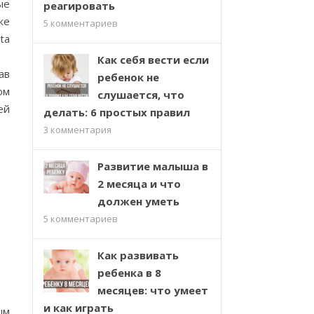
ые
реагировать
же
5
комментариев
ta
Как себя вести если
ав
ребенок не
ом
слушается, что
ей
делать: 6 простых правил
3
комментария
Развитие малыша в
2 месяца и что
должен уметь
5
комментариев
Как развивать
ребенка в 8
месяцев: что умеет
и как играть
ым