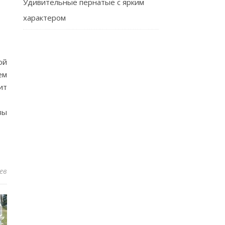
Удивительные пернатые с ярким
характером
ой
ем
ит
вы
ев