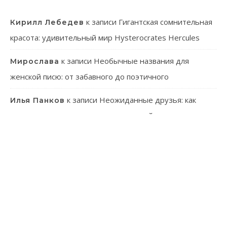
к записи
Гигантская сомнительная
Кирилл Лебедев
красота: удивительный мир Hysterocrates Hercules
к записи
Необычные названия для
Мирослава
женской писю: от забавного до поэтичного
к записи
Неожиданные друзья: как
Илья Панков
человек использует паразитов в своей практике
к записи
Онлайн-казино: ваш гид в
Эмилия Иванова
мир виртуального азарта
к записи
Танагра: Удивительные пернатые с
Лев Зуев
ярким характером