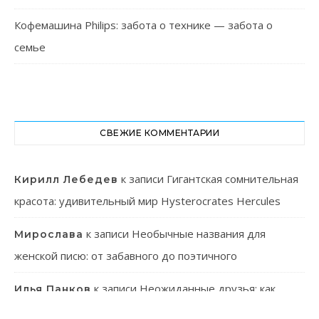
Кофемашина Philips: забота о технике — забота о
семье
СВЕЖИЕ КОММЕНТАРИИ
к записи
Гигантская сомнительная
Кирилл Лебедев
красота: удивительный мир Hysterocrates Hercules
к записи
Необычные названия для
Мирослава
женской писю: от забавного до поэтичного
к записи
Неожиданные друзья: как
Илья Панков
человек использует паразитов в своей практике