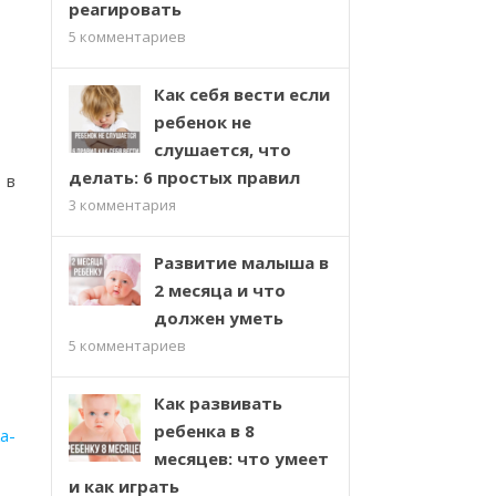
реагировать
5
комментариев
Как себя вести если
ребенок не
слушается, что
делать: 6 простых правил
 в
3
комментария
Развитие малыша в
2 месяца и что
должен уметь
5
комментариев
Как развивать
ребенка в 8
a-
месяцев: что умеет
и как играть