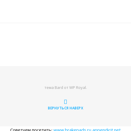
тема Bard от
WP Royal
.
ВЕРНУТЬСЯ НАВЕРХ
Советуем посетить:
www.brakepads.ru
appendicit.net