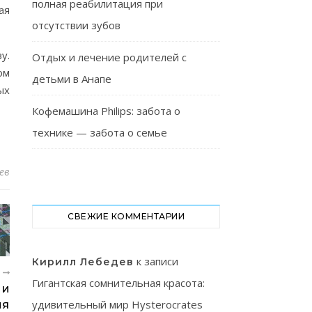
полная реабилитация при
ая
отсутствии зубов
у.
Отдых и лечение родителей с
ом
детьми в Анапе
ых
Кофемашина Philips: забота о
технике — забота о семье
ев
СВЕЖИЕ КОММЕНТАРИИ
к записи
Кирилл Лебедев
Е
Гигантская сомнительная красота:
 И
удивительный мир Hysterocrates
ИЯ