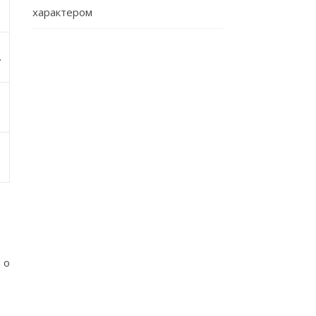
характером
.
 о