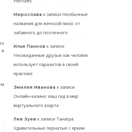
Hercules
к записи
Необычные
Мирослава
названия для женской писю: от
забавного до поэтичного
то
к записи
Илья Панков
 в
Неожиданные друзья: как человек
использует паразитов в своей
практике
на
к записи
Эмилия Иванова
Онлайн-казино: ваш гид в мир
виртуального азарта
к записи
Танагра:
Лев Зуев
Удивительные пернатые с ярким