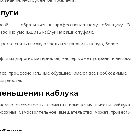
х знаний, инструментов и желания.
луги
соб — обратиться к профессиональному обувщику. Э
ственно уменьшить каблук на ваших туфлях.
просто снять высокую часть и установить новую, более
уфли из дорогих материалов, мастер может устранить высок
тов: профессиональные обувщики имеют все необходимые
ой работы.
меньшения каблука
ожно рассмотреть варианты изменения высоты каблука
орожны! Самостоятельное вмешательство может привести