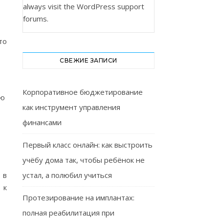
always visit the
WordPress support
forums
.
то
СВЕЖИЕ ЗАПИСИ
Корпоративное бюджетирование
ую
как инструмент управления
финансами
Первый класс онлайн: как выстроить
учёбу дома так, чтобы ребёнок не
 в
устал, а полюбил учиться
 к
Протезирование на имплантах:
полная реабилитация при