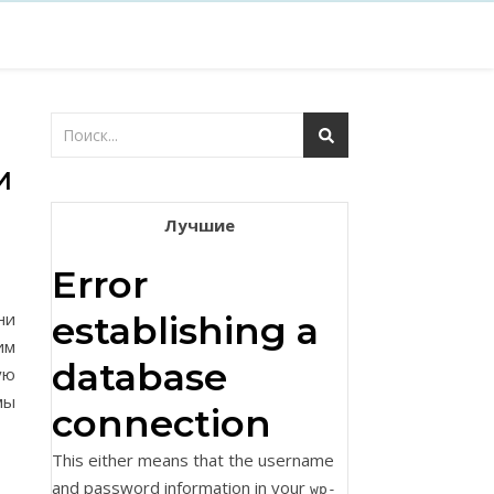
И
Лучшие
Error
ни
establishing a
им
database
ую
мы
connection
This either means that the username
and password information in your
wp-