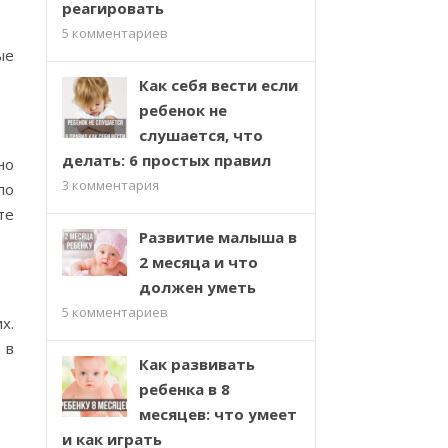
реагировать
5
комментариев
ые
Как себя вести если
ребенок не
слушается, что
делать: 6 простых правил
но
3
комментария
по
те
Развитие малыша в
2 месяца и что
должен уметь
5
комментариев
х.
 в
Как развивать
ребенка в 8
месяцев: что умеет
и как играть