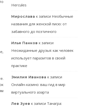
то
Hercules
к записи
Необычные
Мирослава
названия для женской писю: от
забавного до поэтичного
к записи
Илья Панков
Неожиданные друзья: как человек
е,
использует паразитов в своей
практике
к записи
Эмилия Иванова
е.
ок
Онлайн-казино: ваш гид в мир
ям
виртуального азарта
к записи
Танагра:
Лев Зуев