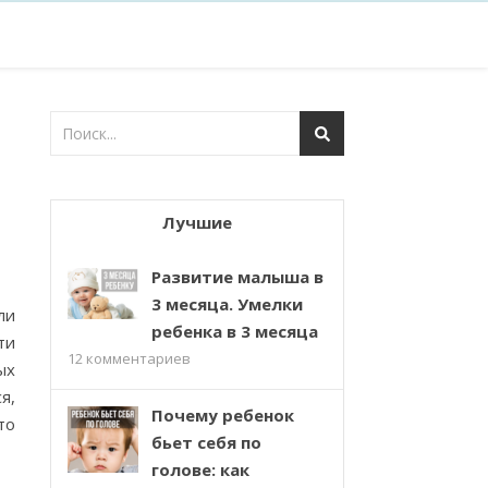
Лучшие
Развитие малыша в
3 месяца. Умелки
ли
ребенка в 3 месяца
ти
12
комментариев
ых
я,
Почему ребенок
то
бьет себя по
голове: как