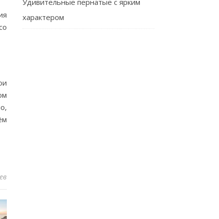
Удивительные пернатые с ярким
ия
характером
со
ои
ом
о,
ём
ев