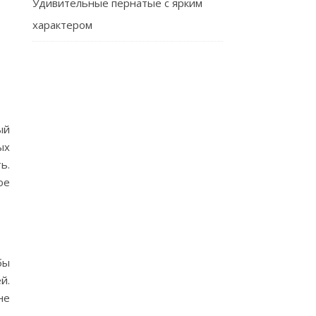
Удивительные пернатые с ярким
характером
ый
ых
ь.
ое
бы
й.
не