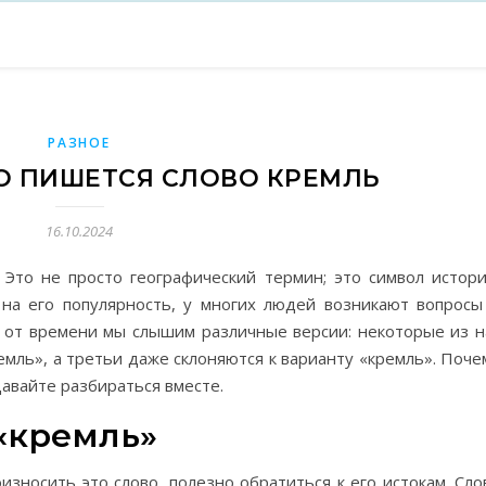
РАЗНОЕ
О ПИШЕТСЯ СЛОВО КРЕМЛЬ
16.10.2024
 Это не просто географический термин; это символ истори
 на его популярность, у многих людей возникают вопросы
я от времени мы слышим различные версии: некоторые из н
ремль», а третьи даже склоняются к варианту «кремль». Поче
Давайте разбираться вместе.
«кремль»
износить это слово, полезно обратиться к его истокам. Сло