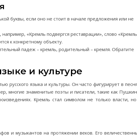
я
ькой буквы, если оно не стоит в начале предложения или не
е, например, «Кремль подвергся реставрации», слово «Кремл
ится к конкретному объекту.
ительный падеж – кремль, родительный – кремля. Обратите
языке и культуре
ью русского языка и культуры. Он часто фигурирует в песня
мер, многие знаменитые поэты и писатели, такие как Пушкин
оизведениях. Кремль стал символом не только власти, но
фов и музыкантов на протяжении веков. Его величественн