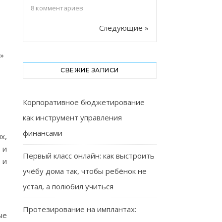
8
комментариев
Следующие »
ь»
СВЕЖИЕ ЗАПИСИ
Корпоративное бюджетирование
как инструмент управления
финансами
х,
 и
Первый класс онлайн: как выстроить
 и
учёбу дома так, чтобы ребёнок не
устал, а полюбил учиться
Протезирование на имплантах:
ые