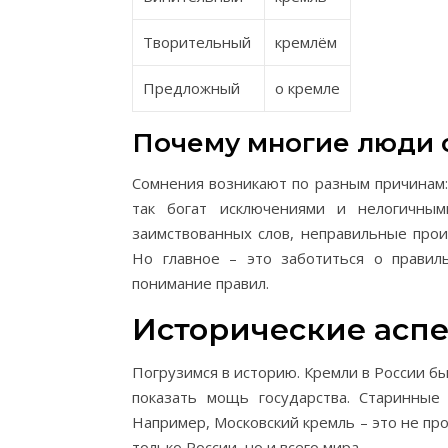
Творительный
кремлём
Предложный
о кремле
Почему многие люди 
Сомнения возникают по разным причинам:
так богат исключениями и нелогичным
заимствованных слов, неправильные прои
Но главное – это заботиться о правил
понимание правил.
Исторические асп
Погрузимся в историю. Кремли в России бы
показать мощь государства. Старинные
Например, Московский кремль – это не про
только России, но и всего мира.