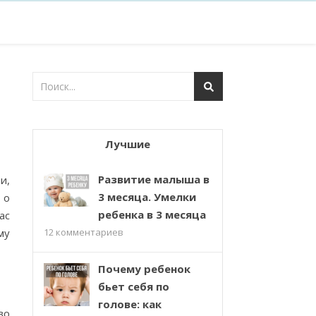
Лучшие
Развитие малыша в
и,
3 месяца. Умелки
 о
ребенка в 3 месяца
ас
му
12
комментариев
Почему ребенок
бьет себя по
голове: как
во