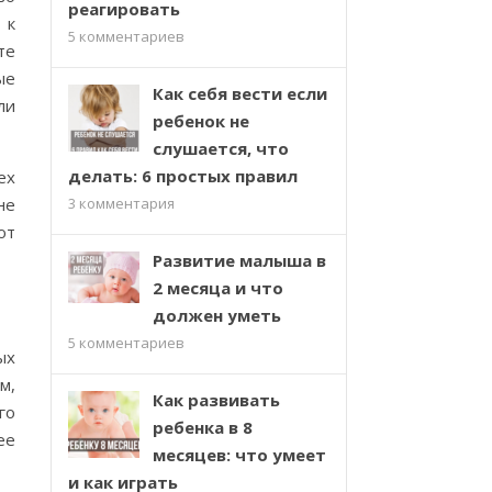
реагировать
 к
5
комментариев
те
ые
Как себя вести если
ли
ребенок не
слушается, что
делать: 6 простых правил
ех
не
3
комментария
ют
Развитие малыша в
2 месяца и что
должен уметь
5
комментариев
ых
м,
Как развивать
го
ребенка в 8
ее
месяцев: что умеет
и как играть