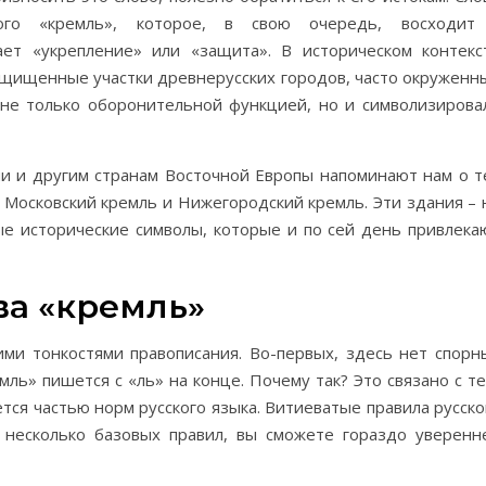
ого «кремль», которое, в свою очередь, восходит
ает «укрепление» или «защита». В историческом контекс
 защищенные участки древнерусских городов, часто окруженн
 не только оборонительной функцией, но и символизирова
ии и другим странам Восточной Европы напоминают нам о т
 Московский кремль и Нижегородский кремль. Эти здания – 
ые исторические символы, которые и по сей день привлека
ва «кремль»
ми тонкостями правописания. Во-первых, здесь нет спорн
ль» пишется с «ль» на конце. Почему так? Это связано с те
ется частью норм русского языка. Витиеватые правила русско
в несколько базовых правил, вы сможете гораздо уверенн