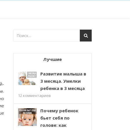
Лучшие
Развитие малыша в
3 месяца. Умелки
й-
ребенка в 3 месяца
е.
12
комментариев
но
ие
Почему ребенок
ше
бьет себя по
голове: как