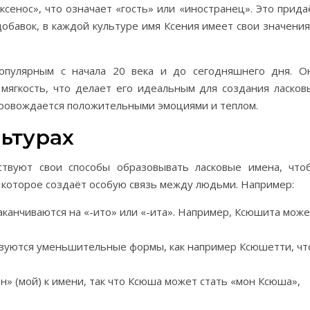
ксенос», что означает «гость» или «иностранец». Это прида
добавок, в каждой культуре имя Ксения имеет свои значения
опулярным с начала 20 века и до сегодняшнего дня. О
мягкость, что делает его идеальным для создания ласков
опровождается положительными эмоциями и теплом.
льтурах
ствуют свои способы образовывать ласковые имена, что
 которое создаёт особую связь между людьми. Например:
заканчиваются на «-ито» или «-ита». Например, Ксюшита мож
льзуются уменьшительные формы, как например Ксюшетти, чт
н» (мой) к имени, так что Ксюша может стать «мон Ксюша»,