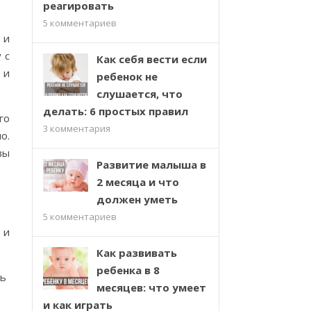
реагировать
5
комментариев
 и
 с
Как себя вести если
 и
ребенок не
слушается, что
делать: 6 простых правил
го
3
комментария
о.
вы
Развитие малыша в
2 месяца и что
должен уметь
5
комментариев
 и
Как развивать
ребенка в 8
нь
месяцев: что умеет
и как играть