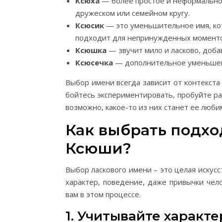
Ксюха
— более простое и неформальное
дружеском или семейном кругу.
Ксюсик
— это уменьшительное имя, кот
подходит для непринужденных моменто
Ксюшка
— звучит мило и ласково, доба
Ксюсечка
— дополнительное уменьшени
Выбор имени всегда зависит от контекст
бойтесь экспериментировать, пробуйте р
возможно, какое-то из них станет ее люби
Как выбрать подхо
Ксюши?
Выбор ласкового имени – это целая искус
характер, поведение, даже привычки чел
вам в этом процессе.
1. Учитывайте характ