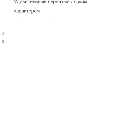
Удивительные пернатые с ярким
характером
 и
 в