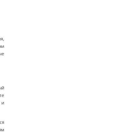
я,
ми
ые
ый
те
 и
ся
ям