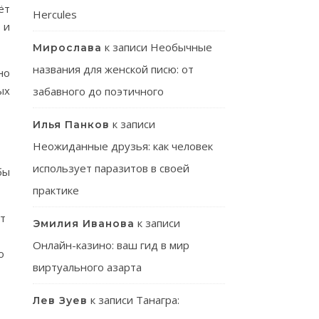
ёт
Hercules
 и
к записи
Необычные
Мирослава
названия для женской писю: от
но
ых
забавного до поэтичного
к записи
Илья Панков
Неожиданные друзья: как человек
использует паразитов в своей
бы
практике
ет
к записи
Эмилия Иванова
Онлайн-казино: ваш гид в мир
о
виртуального азарта
к записи
Танагра:
Лев Зуев