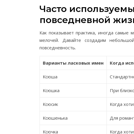
Часто используемы
повседневной жиз
Как показывает практика, иногда самые
мелочей. Давайте создадим небольшо
повседневность.
Варианты ласковых имен
Когда ис
Ксюша
Стандартн
Ксюшка
При близко
Ксюсик
Когда хоти
Ксюшенька
Для романт
Ксючка
Когда хот