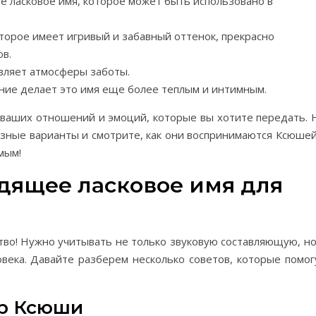
 ласковое имя, которое может быть использовано в
орое имеет игривый и забавный оттенок, прекрасно
в.
вляет атмосферы заботы.
е делает это имя еще более теплым и интимным.
а ваших отношений и эмоций, которые вы хотите передать. 
азные варианты и смотрите, как они воспринимаются Ксюшей
мым!
дящее ласковое имя для
ство! Нужно учитывать не только звуковую составляющую, но
овека. Давайте разберем несколько советов, которые помог
ер Ксюши