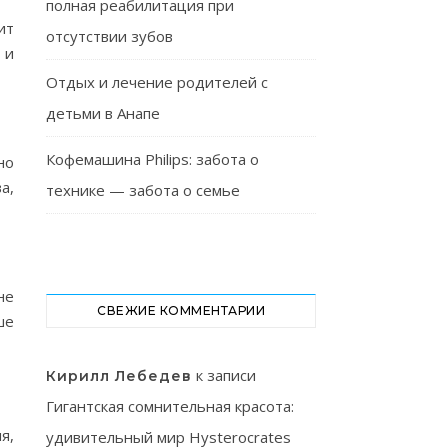
полная реабилитация при
ит
отсутствии зубов
 и
Отдых и лечение родителей с
детьми в Анапе
Кофемашина Philips: забота о
но
а,
технике — забота о семье
не
СВЕЖИЕ КОММЕНТАРИИ
ше
к записи
Кирилл Лебедев
Гигантская сомнительная красота:
я,
удивительный мир Hysterocrates