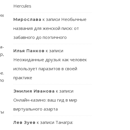
Hercules
их
к записи
Необычные
Мирослава
названия для женской писю: от
забавного до поэтичного
м-
к записи
Илья Панков
р,
Неожиданные друзья: как человек
использует паразитов в своей
е.
практике
ло
к записи
Эмилия Иванова
Онлайн-казино: ваш гид в мир
виртуального азарта
ты
к записи
Танагра:
Лев Зуев