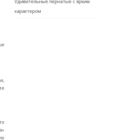
Удивительные пернатые с ярким
характером
ше
и,
те
то
а»
ую