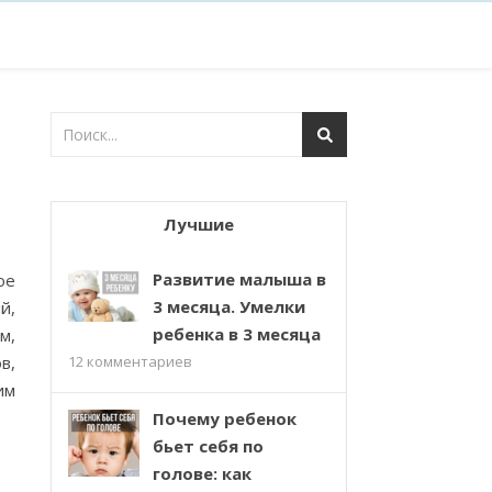
Лучшие
Развитие малыша в
ое
3 месяца. Умелки
й,
ребенка в 3 месяца
м,
в,
12
комментариев
им
Почему ребенок
бьет себя по
голове: как