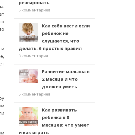
реагировать
а.
5
комментариев
ет
но
Как себя вести если
то
ребенок не
слушается, что
делать: 6 простых правил
 и
е,
3
комментария
ет
Развитие малыша в
2 месяца и что
должен уметь
5
комментариев
ру
ым
Как развивать
ли
ребенка в 8
месяцев: что умеет
и как играть
ым