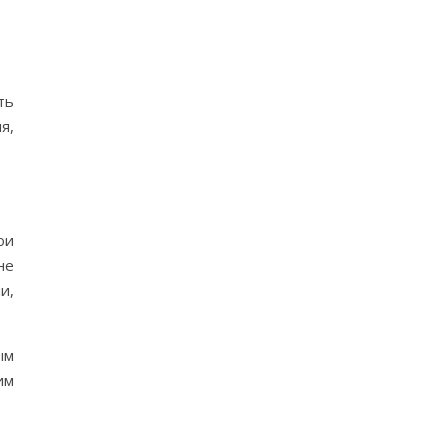
ть
я,
ои
не
и,
ым
им