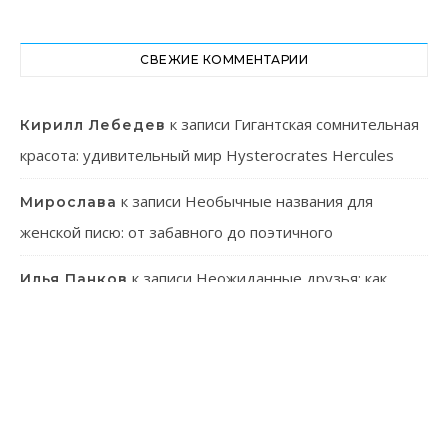
СВЕЖИЕ КОММЕНТАРИИ
к записи
Гигантская сомнительная
Кирилл Лебедев
красота: удивительный мир Hysterocrates Hercules
к записи
Необычные названия для
Мирослава
женской писю: от забавного до поэтичного
к записи
Неожиданные друзья: как
Илья Панков
человек использует паразитов в своей практике
к записи
Онлайн-казино: ваш гид в
Эмилия Иванова
мир виртуального азарта
к записи
Танагра: Удивительные пернатые с
Лев Зуев