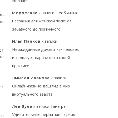
Hercules
к записи
Необычные
Мирослава
ть
названия для женской писю: от
ть
забавного до поэтичного
к записи
Илья Панков
Неожиданные друзья: как человек
ют
те
использует паразитов в своей
практике
к записи
Эмилия Иванова
Онлайн-казино: ваш гид в мир
от
виртуального азарта
к записи
Танагра:
Лев Зуев
Удивительные пернатые с ярким
го