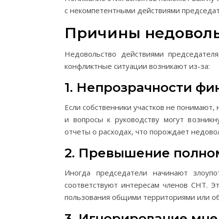
с некомпетентными действиями председат
Причины недоволь
Недовольство действиями председател
конфликтные ситуации возникают из-за:
1. Непрозрачности ф
Если собственники участков не понимают,
и вопросы к руководству могут возник
отчеты о расходах, что порождает недово
2. Превышение полно
Иногда председатели начинают злоупо
соответствуют интересам членов СНТ. Эт
пользования общими территориями или о
3. Игнорирование мн