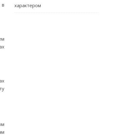
 в
характером
ем
ах
ах
ту
ым
ам