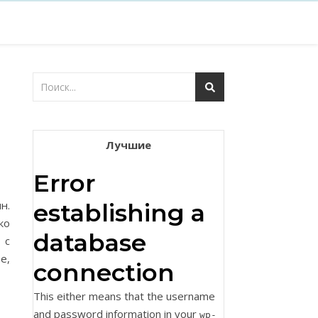
Лучшие
Error
н.
establishing a
ко
database
 с
е,
connection
This either means that the username
and password information in your
wp-