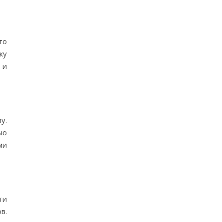
то
ку
 и
у.
ью
ми
ти
в.