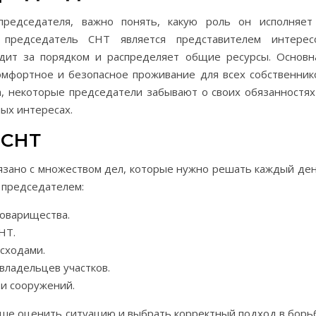
редседателя, важно понять, какую роль он исполняет
 председатель СНТ является представителем интерес
едит за порядком и распределяет общие ресурсы. Основн
омфортное и безопасное проживание для всех собственник
ка, некоторые председатели забывают о своих обязанностях
ных интересах.
 СНТ
вязано с множеством дел, которые нужно решать каждый ден
д председателем:
товарищества.
НТ.
сходами.
ладельцев участков.
и сооружений.
чше оценить ситуацию и выбрать корректный подход в борь