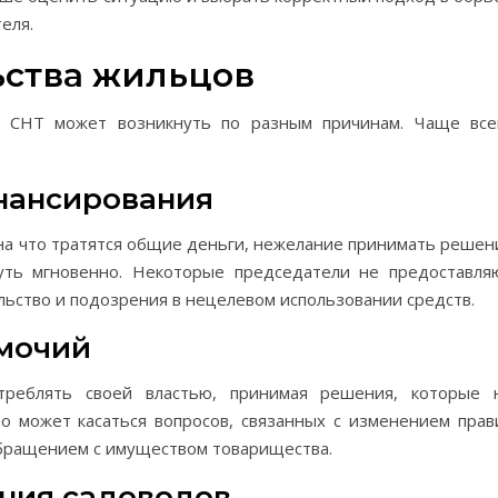
еля.
ства жильцов
я СНТ может возникнуть по разным причинам. Чаще все
инансирования
 на что тратятся общие деньги, нежелание принимать решен
нуть мгновенно. Некоторые председатели не предоставля
льство и подозрения в нецелевом использовании средств.
мочий
треблять своей властью, принимая решения, которые 
о может касаться вопросов, связанных с изменением прав
бращением с имуществом товарищества.
ения садоводов