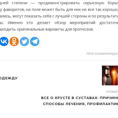
едней степени — продемонстрировать серьезную борь
у фаворитов, на поле может быть для них не все так хорошо,
ались, могут показать себя с лучшей стороны и по результат
ы. Именно это делает обзор мероприятий достаточ
находить оригинальные варианты для прогнозов.
Нет комментари
 ОДЕЖДУ
НОВЫ
ВСЕ О ХРУСТЕ В СУСТАВАХ: ПРИЧИН
СПОСОБЫ ЛЕЧЕНИЯ, ПРОФИЛАКТИ