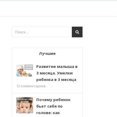
Лучшие
Развитие малыша в
3 месяца. Умелки
ребенка в 3 месяца
12
комментариев
Почему ребенок
бьет себя по
голове: как