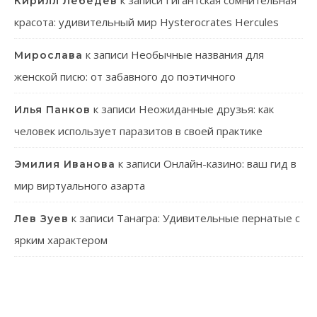
к записи
Гигантская сомнительная
Кирилл Лебедев
красота: удивительный мир Hysterocrates Hercules
к записи
Необычные названия для
Мирослава
женской писю: от забавного до поэтичного
к записи
Неожиданные друзья: как
Илья Панков
человек использует паразитов в своей практике
к записи
Онлайн-казино: ваш гид в
Эмилия Иванова
мир виртуального азарта
к записи
Танагра: Удивительные пернатые с
Лев Зуев
ярким характером