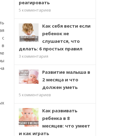
реагировать
5
комментариев
ть
Как себя вести если
ая
ребенок не
 с
слушается, что
 в
делать: 6 простых правил
ие
3
комментария
ры
на
Развитие малыша в
2 месяца и что
должен уметь
5
комментариев
ых
Как развивать
ребенка в 8
месяцев: что умеет
и как играть