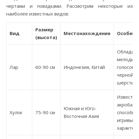
чертами и повадками. Рассмотрим некоторые из
наиболее известных видов:
Размер
Вид
Местонахождение
Особенн
(высота)
Обладае
мелодич
Лар
60-90 см
Индонезия, Китай
голосом и
черной
шерстью.
Известен
акробати
Южная и Юго-
Хулок
75-90 см
способно
Восточная Азия
игривым
характер