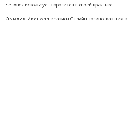
человек использует паразитов в своей практике
к записи
Онлайн-казино: ваш гид в
Эмилия Иванова
мир виртуального азарта
к записи
Танагра: Удивительные пернатые с
Лев Зуев
ярким характером
тема Bard от
WP Royal
.
ВЕРНУТЬСЯ НАВЕРХ