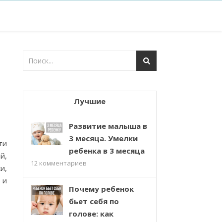
Лучшие
Развитие малыша в
3 месяца. Умелки
ти
ребенка в 3 месяца
й,
12
комментариев
и,
 и
Почему ребенок
бьет себя по
голове: как