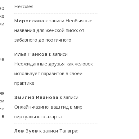
Hercules
80
же
к записи
Необычные
Мирослава
ми
названия для женской писю: от
забавного до поэтичного
к записи
Илья Панков
ие
Неожиданные друзья: как человек
использует паразитов в своей
практике
яя
к записи
Эмилия Иванова
ем
Онлайн-казино: ваш гид в мир
ие
 в
виртуального азарта
к записи
Танагра:
Лев Зуев