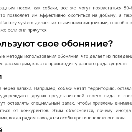
щным носом, как собаки, все же могут похвастаться 50-
то позволяет им эффективно охотиться на добычу, а так
olfactory system делает их отличными хищниками, способны
же если они прячутся.
льзуют свое обоняние?
ые методы использования обоняния, что делает их поведен
 рассмотрим, как это происходит у разного рода существ.
и
 через запахи. Например, собаки метят территорию, оставл
едупреждают других представителей своего вида о сво
гут оставлять специальный запах, чтобы привлечь вниман
ться от конкурентов. Этим объясняется, почему иногда
ыми, когда рядом находятся особи противоположного пола.
й