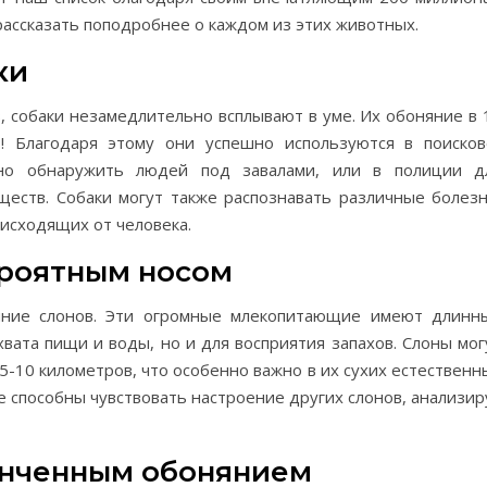
ассказать поподробнее о каждом из этих животных.
ки
, собаки незамедлительно всплывают в уме. Их обоняние в 
о! Благодаря этому они успешно используются в поисков
жно обнаружить людей под завалами, или в полиции д
еств. Собаки могут также распознавать различные болезн
 исходящих от человека.
ероятным носом
яние слонов. Эти огромные млекопитающие имеют длинн
хвата пищи и воды, но и для восприятия запахов. Слоны мог
5-10 километров, что особенно важно в их сухих естественн
е способны чувствовать настроение других слонов, анализир
тонченным обонянием