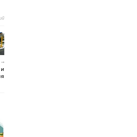
ий
Е
 И
ИЯ