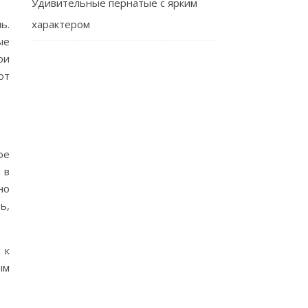
Удивительные пернатые с ярким
ь.
характером
ые
ои
от
ое
 в
но
ь,
 к
ым