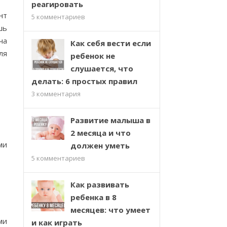
реагировать
нт
5
комментариев
шь
ча
Как себя вести если
ля
ребенок не
слушается, что
делать: 6 простых правил
3
комментария
Развитие малыша в
2 месяца и что
ми
должен уметь
5
комментариев
Как развивать
ребенка в 8
месяцев: что умеет
ми
и как играть