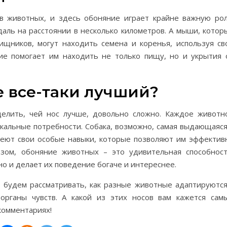
в животных, и здесь обоняние играет крайне важную рол
аль на расстоянии в несколько километров. А мыши, котор
ищников, могут находить семена и коренья, используя св
ие помогает им находить не только пищу, но и укрытия 
е все-таки лучший?
делить, чей нос лучше, довольно сложно. Каждое животн
икальные потребности. Собака, возможно, самая выдающаяся
меют свои особые навыки, которые позволяют им эффектив
азом, обоняние животных – это удивительная способност
но и делает их поведение богаче и интереснее.
будем рассматривать, как разные животные адаптируются
рганы чувств. А какой из этих носов вам кажется сам
комментариях!