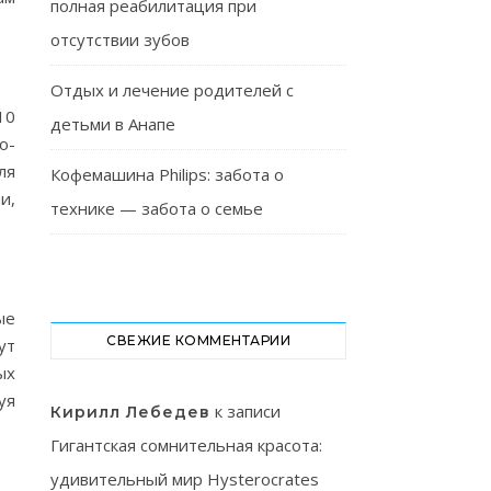
полная реабилитация при
отсутствии зубов
Отдых и лечение родителей с
10
детьми в Анапе
о-
ля
Кофемашина Philips: забота о
и,
технике — забота о семье
ые
СВЕЖИЕ КОММЕНТАРИИ
ут
ых
уя
к записи
Кирилл Лебедев
Гигантская сомнительная красота:
удивительный мир Hysterocrates