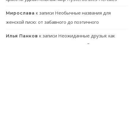
к записи
Необычные названия для
Мирослава
женской писю: от забавного до поэтичного
к записи
Неожиданные друзья: как
Илья Панков
человек использует паразитов в своей практике
к записи
Онлайн-казино: ваш гид в
Эмилия Иванова
мир виртуального азарта
к записи
Танагра: Удивительные пернатые с
Лев Зуев
ярким характером