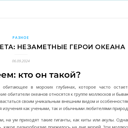
РАЗНОЕ
ЕТА: НЕЗАМЕТНЫЕ ГЕРОИ ОКЕАНА
06.09.2024
ем: кто он такой?
 обитающее в морских глубинах, которое часто остает
кие обитатели океанов относятся к группе моллюсков и быва
охвастаться своим уникальным внешним видом и особенностя
я изучения как учеными, так и обычными любителями природ
, на ум приходят такие гиганты, как киты или акулы. Одна
ь, какое разнообразие прижилось на дне морей. Эти моллюс