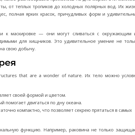
ты, от теплых тропиков до холодных полярных вод. Их жиз
ес, полная ярких красок, причудливых форм и удивительн
ми к маскировке — они могут сливаться с окружающим 
идимыми для хищников. Это удивительное умение не толь
на свою добычу.
крея
ructures that are a wonder of nature. Их тело можно услов
ивляет своей формой и цветом.
й помогает двигаться по дну океана.
аточно компактно, что позволяет секрею прятаться в самых
икальную функцию. Например, раковина не только защища