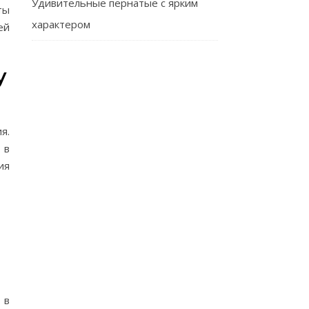
Удивительные пернатые с ярким
ты
характером
ей
у
я.
 в
ия
 в