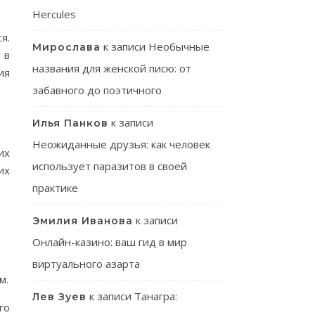
Hercules
я.
к записи
Необычные
Мирослава
 в
названия для женской писю: от
ия
забавного до поэтичного
к записи
Илья Панков
Неожиданные друзья: как человек
их
использует паразитов в своей
их
практике
к записи
Эмилия Иванова
Онлайн-казино: ваш гид в мир
виртуального азарта
м.
к записи
Танагра:
Лев Зуев
го