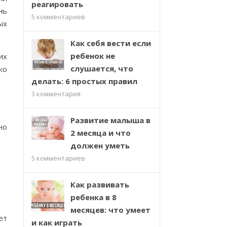
реагировать
нь
5
комментариев
ых
Как себя вести если
ребенок не
их
слушается, что
ко
делать: 6 простых правил
3
комментария
Развитие малыша в
но
2 месяца и что
должен уметь
5
комментариев
Как развивать
ребенка в 8
месяцев: что умеет
ет
и как играть