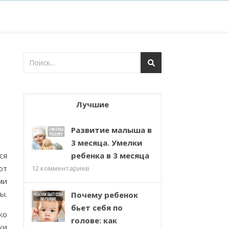
Лучшие
Развитие малыша в
3 месяца. Умелки
ся
ребенка в 3 месяца
ют
12
комментариев
ми
ы.
Почему ребенок
бьет себя по
ко
голове: как
ки