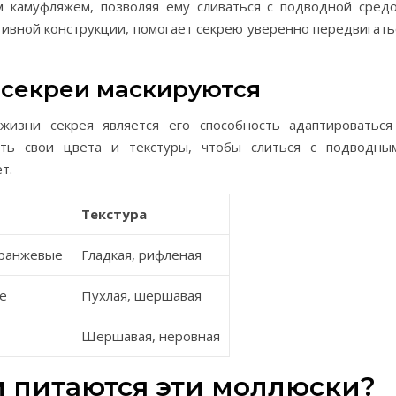
м камуфляжем, позволяя ему сливаться с подводной средо
ктивной конструкции, помогает секрею уверенно передвигать
к секреи маскируются
изни секрея является его способность адаптироваться
ть свои цвета и текстуры, чтобы слиться с подводны
т.
Текстура
оранжевые
Гладкая, рифленая
е
Пухлая, шершавая
Шершавая, неровная
м питаются эти моллюски?