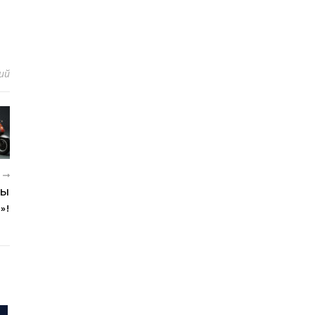
ий
Е
ЦЫ
»!