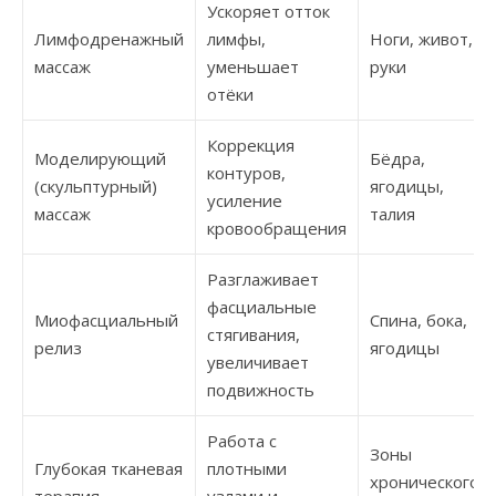
Ускоряет отток
Лимфодренажный
лимфы,
Ноги, живот,
массаж
уменьшает
руки
отёки
Коррекция
Моделирующий
Бёдра,
контуров,
(скульптурный)
ягодицы,
усиление
массаж
талия
кровообращения
Разглаживает
фасциальные
Миофасциальный
Спина, бока,
стягивания,
релиз
ягодицы
увеличивает
подвижность
Работа с
Зоны
Глубокая тканевая
плотными
хронического