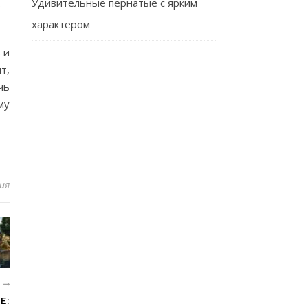
Удивительные пернатые с ярким
;
характером
 и
т,
чь
му
ия
Е
Е: