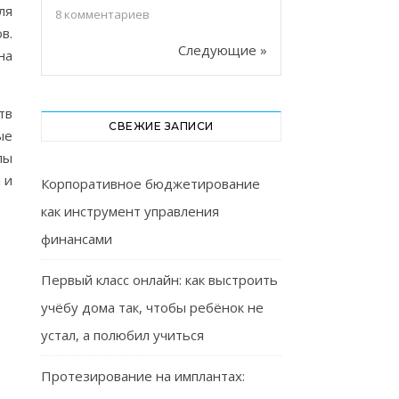
ля
8
комментариев
в.
Следующие »
на
тв
СВЕЖИЕ ЗАПИСИ
ые
лы
 и
Корпоративное бюджетирование
как инструмент управления
финансами
Первый класс онлайн: как выстроить
учёбу дома так, чтобы ребёнок не
устал, а полюбил учиться
Протезирование на имплантах: