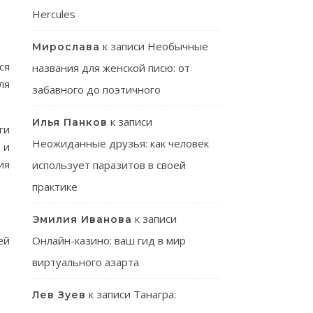
Hercules
к записи
Необычные
Мирослава
ся
названия для женской писю: от
ля
забавного до поэтичного
к записи
Илья Панков
ги
Неожиданные друзья: как человек
 и
ия
использует паразитов в своей
практике
к записи
Эмилия Иванова
ей
Онлайн-казино: ваш гид в мир
виртуального азарта
к записи
Танагра:
Лев Зуев