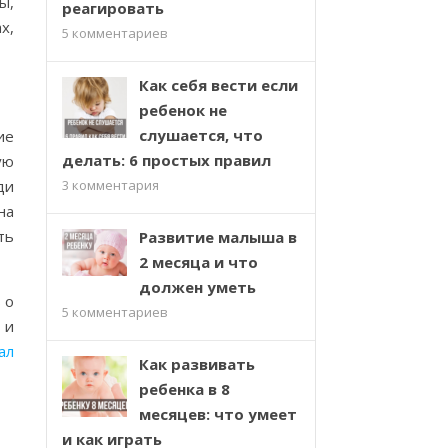
ы,
реагировать
х,
5
комментариев
Как себя вести если
ребенок не
слушается, что
ие
делать: 6 простых правил
ую
ди
3
комментария
на
ть
Развитие малыша в
2 месяца и что
должен уметь
 о
5
комментариев
 и
ал
Как развивать
ребенка в 8
месяцев: что умеет
и как играть