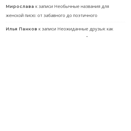
к записи
Необычные названия для
Мирослава
женской писю: от забавного до поэтичного
к записи
Неожиданные друзья: как
Илья Панков
человек использует паразитов в своей практике
к записи
Онлайн-казино: ваш гид в
Эмилия Иванова
мир виртуального азарта
к записи
Танагра: Удивительные пернатые с
Лев Зуев
ярким характером