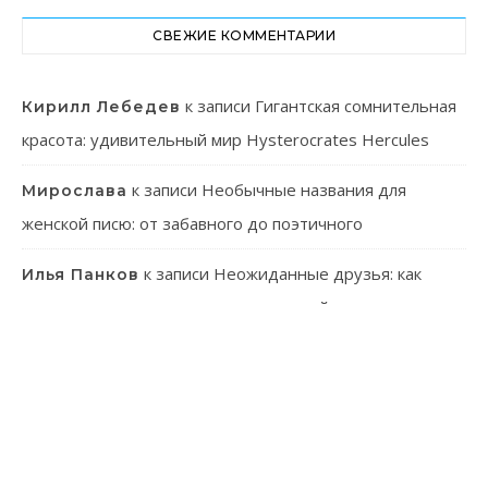
СВЕЖИЕ КОММЕНТАРИИ
к записи
Гигантская сомнительная
Кирилл Лебедев
красота: удивительный мир Hysterocrates Hercules
к записи
Необычные названия для
Мирослава
женской писю: от забавного до поэтичного
к записи
Неожиданные друзья: как
Илья Панков
человек использует паразитов в своей практике
к записи
Онлайн-казино: ваш гид в
Эмилия Иванова
мир виртуального азарта
к записи
Танагра: Удивительные пернатые с
Лев Зуев
ярким характером