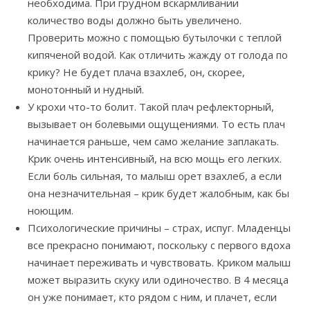
необходима. При грудном вскармливании
количество воды должно быть увеличено.
Проверить можно с помощью бутылочки с теплой
кипяченой водой. Как отличить жажду от голода по
крику? Не будет плача взахлеб, он, скорее,
монотонный и нудный.
У крохи что-то болит. Такой плач рефлекторный,
вызывает он болевыми ощущениями. То есть плач
начинается раньше, чем само желание заплакать.
Крик очень интенсивный, на всю мощь его легких.
Если боль сильная, то малыш орет взахлеб, а если
она незначительная – крик будет жалобным, как бы
ноющим.
Психологические причины – страх, испуг. Младенцы
все прекрасно понимают, поскольку с первого вдоха
начинает переживать и чувствовать. Криком малыш
может выразить скуку или одиночество. В 4 месяца
он уже понимает, кто рядом с ним, и плачет, если