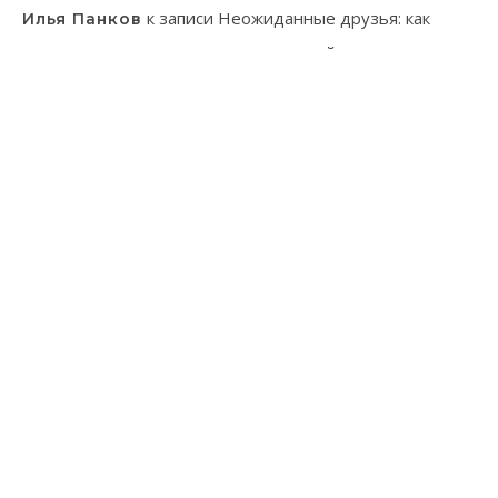
к записи
Неожиданные друзья: как
Илья Панков
человек использует паразитов в своей практике
к записи
Онлайн-казино: ваш гид в
Эмилия Иванова
мир виртуального азарта
к записи
Танагра: Удивительные пернатые с
Лев Зуев
ярким характером
тема Bard от
WP Royal
.