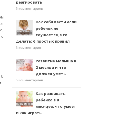
реагировать
5
комментариев
ом
Как себя вести если
се
ребенок не
о,
слушается, что
 о
делать: 6 простых правил
3
комментария
Развитие малыша в
2 месяца и что
должен уметь
 В
5
комментариев
м
Как развивать
ребенка в 8
месяцев: что умеет
и как играть