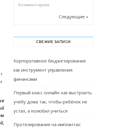
8
комментариев
Следующие »
СВЕЖИЕ ЗАПИСИ
Корпоративное бюджетирование
к
как инструмент управления
ит
финансами
и
Первый класс онлайн: как выстроить
се
учёбу дома так, чтобы ребёнок не
ий
устал, а полюбил учиться
им
й,
Протезирование на имплантах: