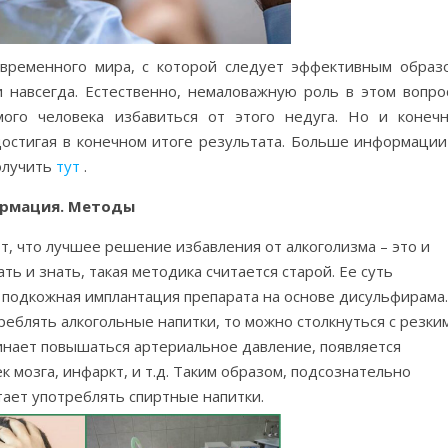
овременного мира, с которой следует эффективным образ
и навсегда. Естественно, немаловажную роль в этом вопро
мого человека избавиться от этого недуга. Но и конечн
достигая в конечном итоге результата. Больше информации
олучить
тут
.
ормация. Методы
т, что лучшее решение избавления от алкоголизма – это и
ь и знать, такая методика считается старой. Ее суть
я подкожная имплантация препарата на основе дисульфирама.
треблять алкогольные напитки, то можно столкнуться с резки
инает повышаться артериальное давление, появляется
к мозга, инфаркт, и т.д. Таким образом, подсознательно
тает употреблять спиртные напитки.