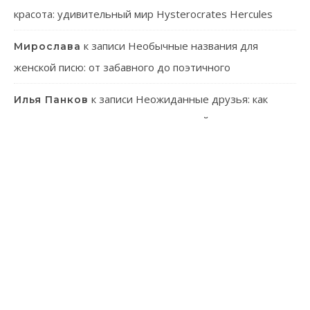
красота: удивительный мир Hysterocrates Hercules
к записи
Необычные названия для
Мирослава
женской писю: от забавного до поэтичного
к записи
Неожиданные друзья: как
Илья Панков
человек использует паразитов в своей практике
к записи
Онлайн-казино: ваш гид в
Эмилия Иванова
мир виртуального азарта
к записи
Танагра: Удивительные пернатые с
Лев Зуев
ярким характером