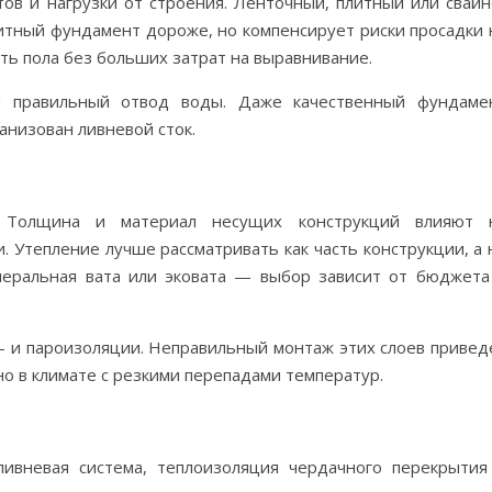
ов и нагрузки от строения. Ленточный, плитный или свайн
литный фундамент дороже, но компенсирует риски просадки 
ть пола без больших затрат на выравнивание.
и правильный отвод воды. Даже качественный фундаме
ганизован ливневой сток.
 Толщина и материал несущих конструкций влияют 
 Утепление лучше рассматривать как часть конструкции, а 
неральная вата или эковата — выбор зависит от бюджета
о- и пароизоляции. Неправильный монтаж этих слоев привед
но в климате с резкими перепадами температур.
ивневая система, теплоизоляция чердачного перекрытия