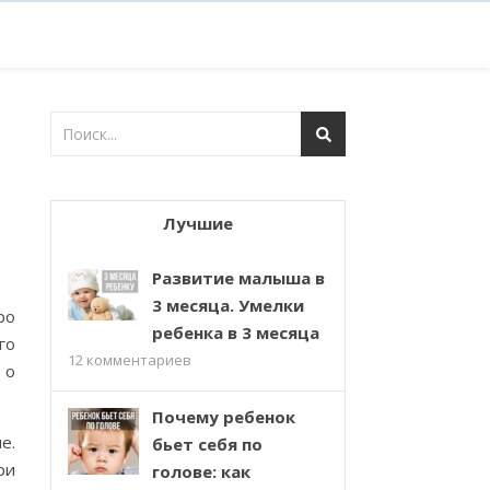
Лучшие
Развитие малыша в
3 месяца. Умелки
ро
ребенка в 3 месяца
го
12
комментариев
 о
Почему ребенок
е.
бьет себя по
ри
голове: как