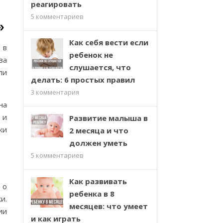
реагировать
5
комментариев
»
Как себя вести если
 в
ребенок не
за
слушается, что
ли
делать: 6 простых правил
3
комментария
на
 и
Развитие малыша в
ки
2 месяца и что
должен уметь
5
комментариев
Как развивать
 о
ребенка в 8
и.
месяцев: что умеет
ии
и как играть