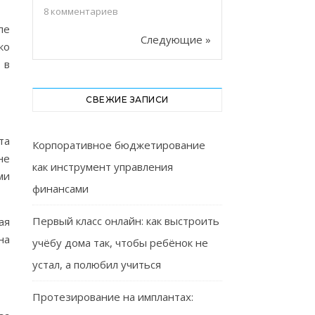
8
комментариев
пе
Следующие »
ко
 в
СВЕЖИЕ ЗАПИСИ
та
Корпоративное бюджетирование
не
как инструмент управления
ми
финансами
Первый класс онлайн: как выстроить
ая
на
учёбу дома так, чтобы ребёнок не
устал, а полюбил учиться
Протезирование на имплантах: