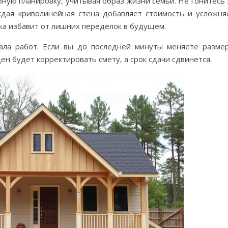
ную планировку, учитывая образ жизни семьи. Не гонитесь 
дая криволинейная стена добавляет стоимость и усложня
ка избавит от лишних переделок в будущем.
чала работ. Если вы до последней минуты меняете разме
н будет корректировать смету, а срок сдачи сдвинется.