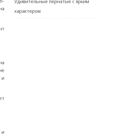
о-
Удивительные пернатые с ярким
на
характером
нт
на
не
 и
ет
 и